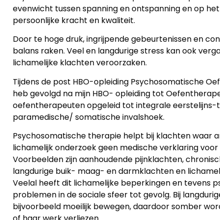
evenwicht tussen spanning en ontspanning en op het 
persoonlijke kracht en kwaliteit.
Door te hoge druk, ingrijpende gebeurtenissen en con
balans raken. Veel en langdurige stress kan ook ver
lichamelijke klachten veroorzaken.
Tijdens de post HBO-opleiding Psychosomatische Oef
heb gevolgd na mijn HBO- opleiding tot Oefentherap
oefentherapeuten opgeleid tot integrale eerstelijns
paramedische/ somatische invalshoek.
Psychosomatische therapie helpt bij klachten waar a
lichamelijk onderzoek geen medische verklaring voor
Voorbeelden zijn aanhoudende pijnklachten, chronis
langdurige buik- maag- en darmklachten en lichameli
Veelal heeft dit lichamelijke beperkingen en tevens 
problemen in de sociale sfeer tot gevolg. Bij langdur
bijvoorbeeld moeilijk bewegen, daardoor somber worden
of haar werk verliezen.